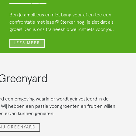
Ben je ambitieus en niet bang voor af en toe een
confrontatie met jezelf? Sterker nog, je ziet dat als
groei? Dan is ons traineeship wellicht iets voor jou.
LEES MEER
 Greenyard
eus, maar met de nodige dosis humor.
ard een omgeving waarin er wordt geïnvesteerd in de
. Wij hebben een passie voor groenten en fruit en willen
KKER
en ervan kunnen genieten.
 BIJ GREENYARD